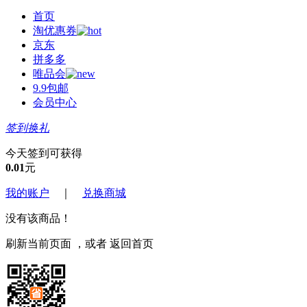
首页
淘优惠券
京东
拼多多
唯品会
9.9包邮
会员中心
签到换礼
今天签到可获得
0.01
元
我的账户
｜
兑换商城
没有该商品！
刷新当前页面
，或者
返回首页