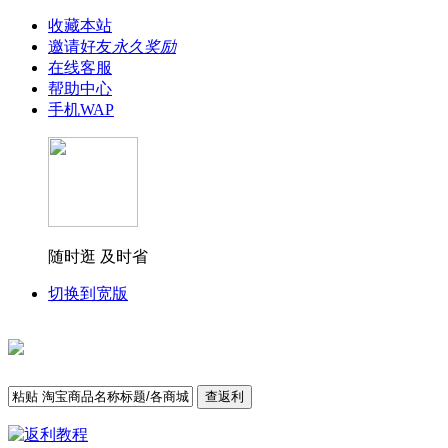
收藏本站
邀请好友
永久奖励
在线客服
帮助中心
手机WAP
随时逛 及时省
切换到宽版
查返利