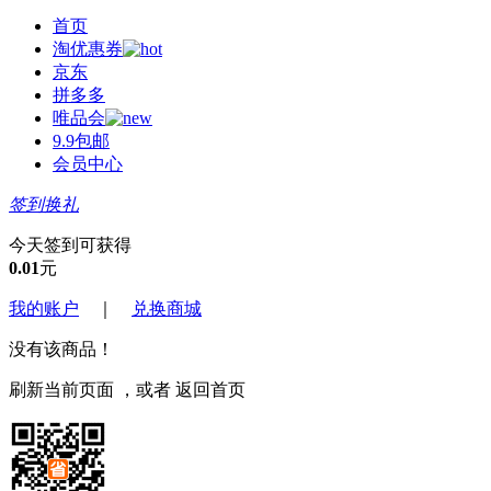
首页
淘优惠券
京东
拼多多
唯品会
9.9包邮
会员中心
签到换礼
今天签到可获得
0.01
元
我的账户
｜
兑换商城
没有该商品！
刷新当前页面
，或者
返回首页