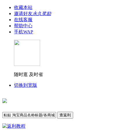
收藏本站
邀请好友
永久奖励
在线客服
帮助中心
手机WAP
随时逛 及时省
切换到宽版
查返利