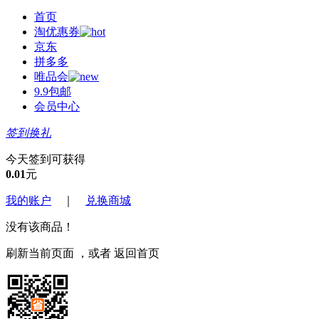
首页
淘优惠券
京东
拼多多
唯品会
9.9包邮
会员中心
签到换礼
今天签到可获得
0.01
元
我的账户
｜
兑换商城
没有该商品！
刷新当前页面
，或者
返回首页