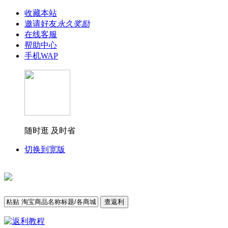
收藏本站
邀请好友
永久奖励
在线客服
帮助中心
手机WAP
随时逛 及时省
切换到宽版
查返利