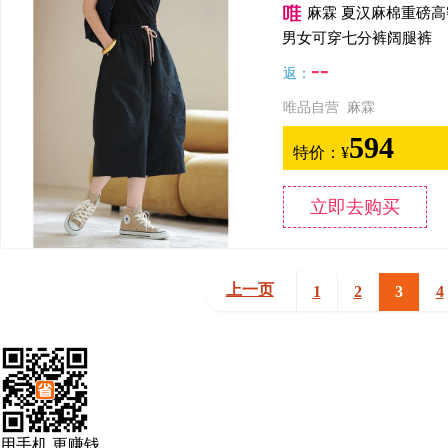
麻霖 夏汉麻棉重磅
男女可穿七分裤阔腿裤
--
返：
唯品自营 麻霖
594
特价：
¥
立即去购买
上一页
1
2
3
4
用手机 更赚钱