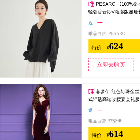
PESARO 【100
轻奢香云纱V领廓版显瘦
--
返：
唯品自营 PESARO
624
特价：
¥
立即去购买
菲梦伊 红色钉珠金
式轻熟高端收腰宴会礼服
--
返：
唯品自营 菲梦伊
614
特价：
¥