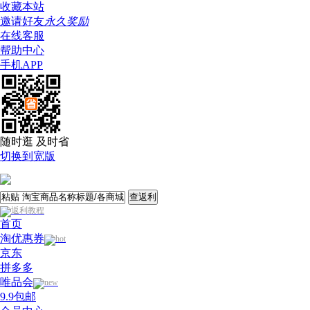
收藏本站
邀请好友
永久奖励
在线客服
帮助中心
手机APP
随时逛 及时省
切换到宽版
查返利
首页
淘优惠券
京东
拼多多
唯品会
9.9包邮