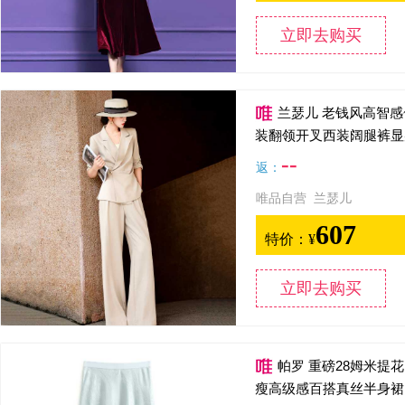
立即去购买
兰瑟儿 老钱风高智感
装翻领开叉西装阔腿裤显
--
返：
唯品自营 兰瑟儿
607
特价：
¥
立即去购买
帕罗 重磅28姆米提
瘦高级感百搭真丝半身裙