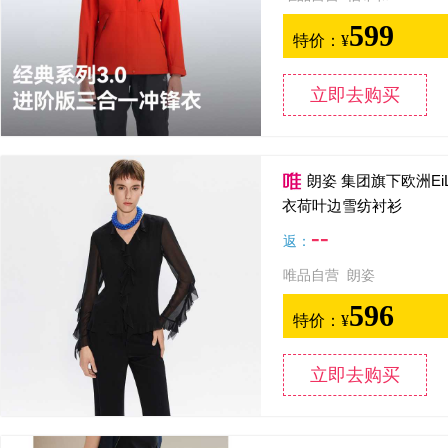
599
特价：
¥
立即去购买
朗姿 集团旗下欧洲EiL
衣荷叶边雪纺衬衫
--
返：
唯品自营 朗姿
596
特价：
¥
立即去购买