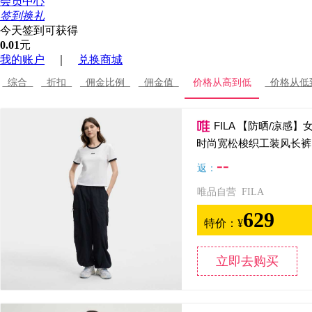
会员中心
签到换礼
今天签到可获得
0.01
元
我的账户
｜
兑换商城
综合
折扣
佣金比例
佣金值
价格从高到低
价格从低
FILA 【防晒/凉感
时尚宽松梭织工装风长裤
--
返：
唯品自营 FILA
629
特价：
¥
立即去购买