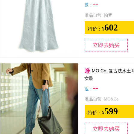
--
返：
唯品自营 帕罗
602
特价：
¥
立即去购买
MO Co. 复古洗水
女装
--
返：
唯品自营 MO&Co.
599
特价：
¥
立即去购买