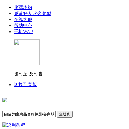
收藏本站
邀请好友
永久奖励
在线客服
帮助中心
手机WAP
随时逛 及时省
切换到宽版
查返利