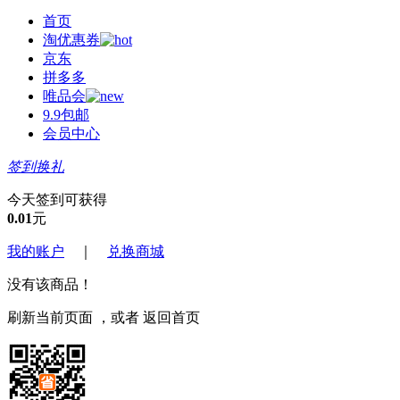
首页
淘优惠券
京东
拼多多
唯品会
9.9包邮
会员中心
签到换礼
今天签到可获得
0.01
元
我的账户
｜
兑换商城
没有该商品！
刷新当前页面
，或者
返回首页