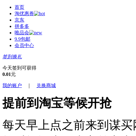
首页
淘优惠券
京东
拼多多
唯品会
9.9包邮
会员中心
签到换礼
今天签到可获得
0.01
元
我的账户
｜
兑换商城
提前到淘宝等候开抢
每天早上点之前来到谋买