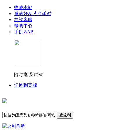
收藏本站
邀请好友
永久奖励
在线客服
帮助中心
手机WAP
随时逛 及时省
切换到宽版
查返利