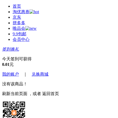
首页
淘优惠券
京东
拼多多
唯品会
9.9包邮
会员中心
签到换礼
今天签到可获得
0.01
元
我的账户
｜
兑换商城
没有该商品！
刷新当前页面
，或者
返回首页