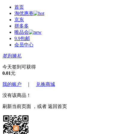
首页
淘优惠券
京东
拼多多
唯品会
9.9包邮
会员中心
签到换礼
今天签到可获得
0.01
元
我的账户
｜
兑换商城
没有该商品！
刷新当前页面
，或者
返回首页