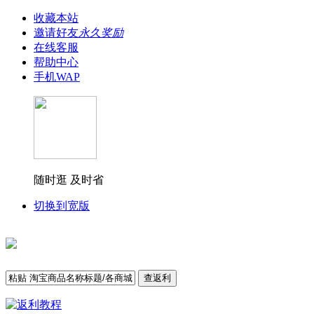
收藏本站
邀请好友
永久奖励
在线客服
帮助中心
手机WAP
随时逛 及时省
切换到宽版
查返利