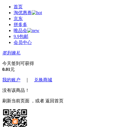
首页
淘优惠券
京东
拼多多
唯品会
9.9包邮
会员中心
签到换礼
今天签到可获得
0.01
元
我的账户
｜
兑换商城
没有该商品！
刷新当前页面
，或者
返回首页