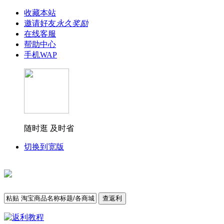
收藏本站
邀请好友
永久奖励
在线客服
帮助中心
手机WAP
随时逛 及时省
切换到宽版
查返利