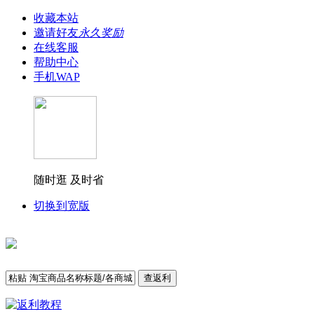
收藏本站
邀请好友
永久奖励
在线客服
帮助中心
手机WAP
随时逛 及时省
切换到宽版
查返利