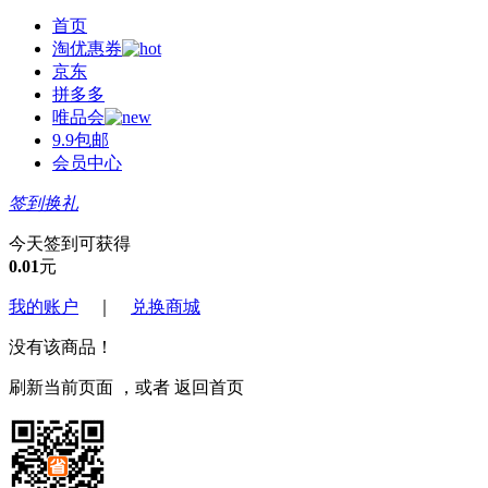
首页
淘优惠券
京东
拼多多
唯品会
9.9包邮
会员中心
签到换礼
今天签到可获得
0.01
元
我的账户
｜
兑换商城
没有该商品！
刷新当前页面
，或者
返回首页