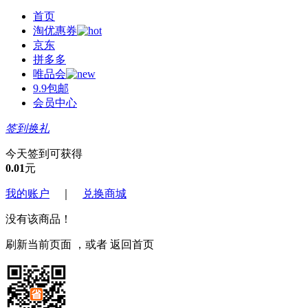
首页
淘优惠券
京东
拼多多
唯品会
9.9包邮
会员中心
签到换礼
今天签到可获得
0.01
元
我的账户
｜
兑换商城
没有该商品！
刷新当前页面
，或者
返回首页