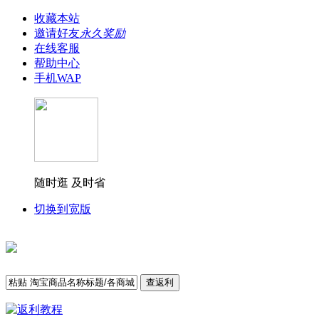
收藏本站
邀请好友
永久奖励
在线客服
帮助中心
手机WAP
随时逛 及时省
切换到宽版
查返利