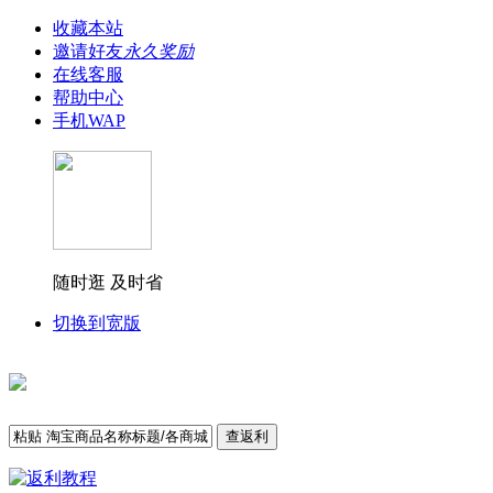
收藏本站
邀请好友
永久奖励
在线客服
帮助中心
手机WAP
随时逛 及时省
切换到宽版
查返利