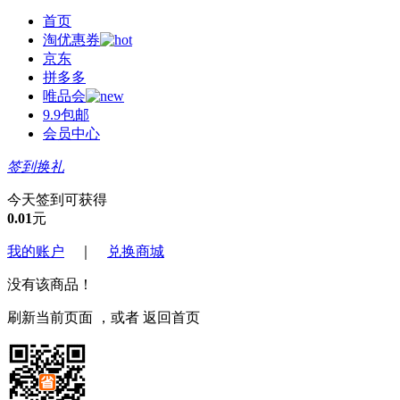
首页
淘优惠券
京东
拼多多
唯品会
9.9包邮
会员中心
签到换礼
今天签到可获得
0.01
元
我的账户
｜
兑换商城
没有该商品！
刷新当前页面
，或者
返回首页