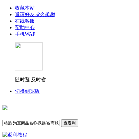
收藏本站
邀请好友
永久奖励
在线客服
帮助中心
手机WAP
随时逛 及时省
切换到宽版
查返利