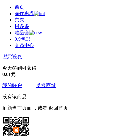
首页
淘优惠券
京东
拼多多
唯品会
9.9包邮
会员中心
签到换礼
今天签到可获得
0.01
元
我的账户
｜
兑换商城
没有该商品！
刷新当前页面
，或者
返回首页