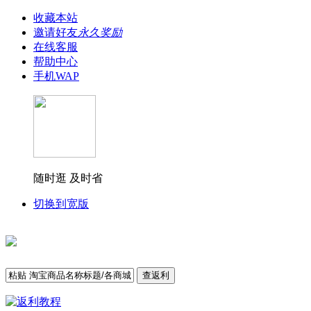
收藏本站
邀请好友
永久奖励
在线客服
帮助中心
手机WAP
随时逛 及时省
切换到宽版
查返利