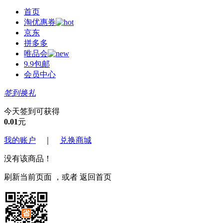
首页
淘优惠券
京东
拼多多
唯品会
9.9包邮
会员中心
签到换礼
今天签到可获得
0.01
元
我的账户
｜
兑换商城
没有该商品！
刷新当前页面
，或者
返回首页