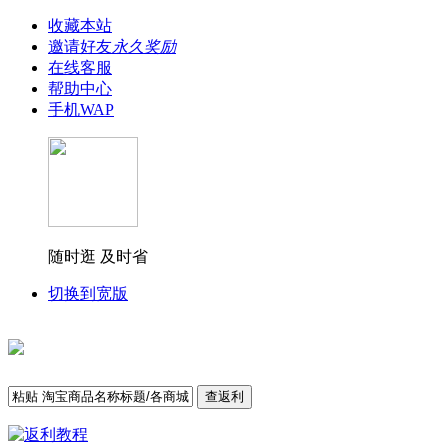
收藏本站
邀请好友
永久奖励
在线客服
帮助中心
手机WAP
随时逛 及时省
切换到宽版
查返利