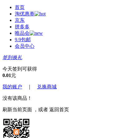
首页
淘优惠券
京东
拼多多
唯品会
9.9包邮
会员中心
签到换礼
今天签到可获得
0.01
元
我的账户
｜
兑换商城
没有该商品！
刷新当前页面
，或者
返回首页