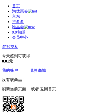
首页
淘优惠券
京东
拼多多
唯品会
9.9包邮
会员中心
签到换礼
今天签到可获得
0.01
元
我的账户
｜
兑换商城
没有该商品！
刷新当前页面
，或者
返回首页