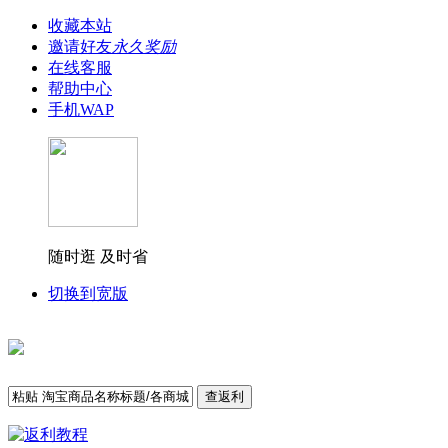
收藏本站
邀请好友
永久奖励
在线客服
帮助中心
手机WAP
随时逛 及时省
切换到宽版
查返利