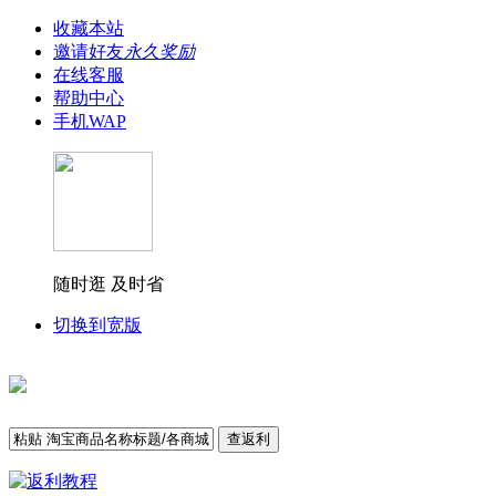
收藏本站
邀请好友
永久奖励
在线客服
帮助中心
手机WAP
随时逛 及时省
切换到宽版
查返利