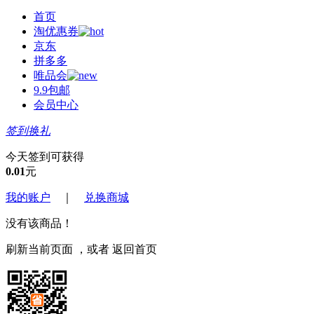
首页
淘优惠券
京东
拼多多
唯品会
9.9包邮
会员中心
签到换礼
今天签到可获得
0.01
元
我的账户
｜
兑换商城
没有该商品！
刷新当前页面
，或者
返回首页