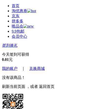
首页
淘优惠券
京东
拼多多
唯品会
9.9包邮
会员中心
签到换礼
今天签到可获得
0.01
元
我的账户
｜
兑换商城
没有该商品！
刷新当前页面
，或者
返回首页