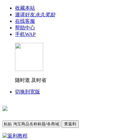
收藏本站
邀请好友
永久奖励
在线客服
帮助中心
手机WAP
随时逛 及时省
切换到宽版
查返利