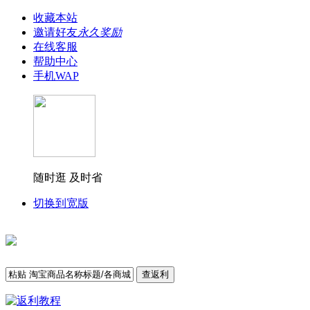
收藏本站
邀请好友
永久奖励
在线客服
帮助中心
手机WAP
随时逛 及时省
切换到宽版
查返利