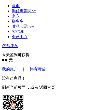
首页
淘优惠券
京东
拼多多
唯品会
9.9包邮
会员中心
签到换礼
今天签到可获得
0.01
元
我的账户
｜
兑换商城
没有该商品！
刷新当前页面
，或者
返回首页