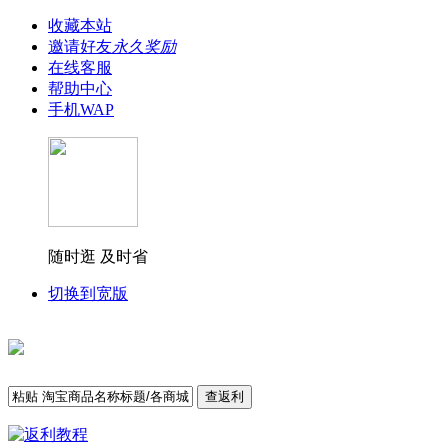
收藏本站
邀请好友
永久奖励
在线客服
帮助中心
手机WAP
随时逛 及时省
切换到宽版
查返利