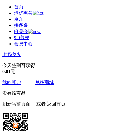
首页
淘优惠券
京东
拼多多
唯品会
9.9包邮
会员中心
签到换礼
今天签到可获得
0.01
元
我的账户
｜
兑换商城
没有该商品！
刷新当前页面
，或者
返回首页