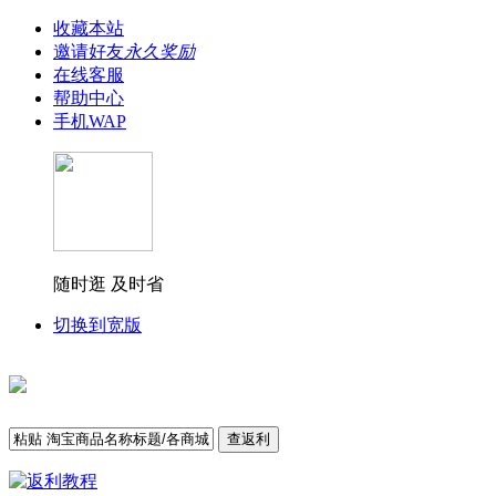
收藏本站
邀请好友
永久奖励
在线客服
帮助中心
手机WAP
随时逛 及时省
切换到宽版
查返利