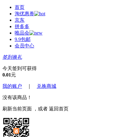
首页
淘优惠券
京东
拼多多
唯品会
9.9包邮
会员中心
签到换礼
今天签到可获得
0.01
元
我的账户
｜
兑换商城
没有该商品！
刷新当前页面
，或者
返回首页