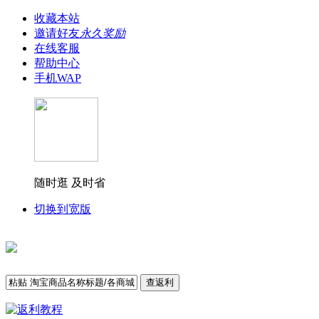
收藏本站
邀请好友
永久奖励
在线客服
帮助中心
手机WAP
随时逛 及时省
切换到宽版
查返利