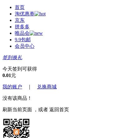
首页
淘优惠券
京东
拼多多
唯品会
9.9包邮
会员中心
签到换礼
今天签到可获得
0.01
元
我的账户
｜
兑换商城
没有该商品！
刷新当前页面
，或者
返回首页