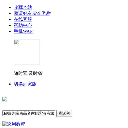
收藏本站
邀请好友
永久奖励
在线客服
帮助中心
手机WAP
随时逛 及时省
切换到宽版
查返利