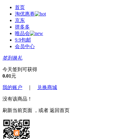
首页
淘优惠券
京东
拼多多
唯品会
9.9包邮
会员中心
签到换礼
今天签到可获得
0.01
元
我的账户
｜
兑换商城
没有该商品！
刷新当前页面
，或者
返回首页