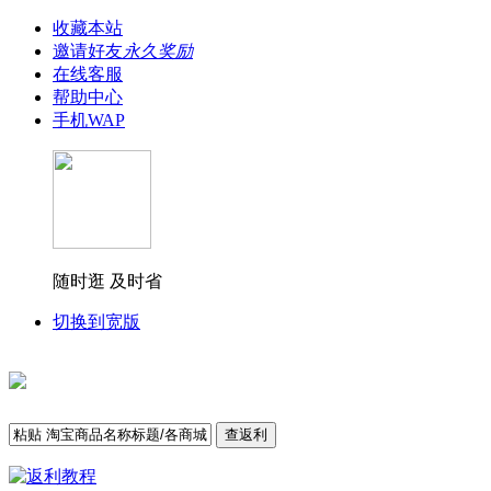
收藏本站
邀请好友
永久奖励
在线客服
帮助中心
手机WAP
随时逛 及时省
切换到宽版
查返利