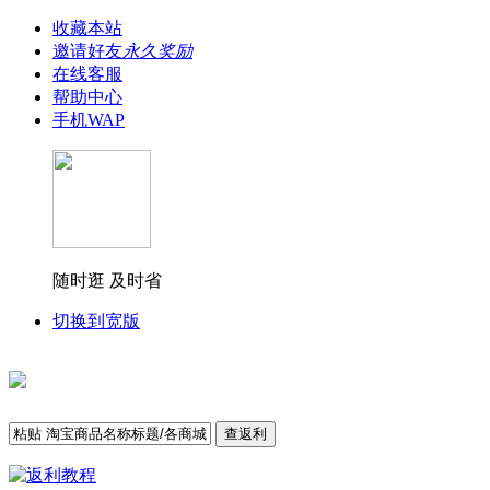
收藏本站
邀请好友
永久奖励
在线客服
帮助中心
手机WAP
随时逛 及时省
切换到宽版
查返利