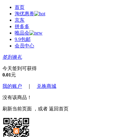
首页
淘优惠券
京东
拼多多
唯品会
9.9包邮
会员中心
签到换礼
今天签到可获得
0.01
元
我的账户
｜
兑换商城
没有该商品！
刷新当前页面
，或者
返回首页