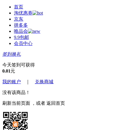
首页
淘优惠券
京东
拼多多
唯品会
9.9包邮
会员中心
签到换礼
今天签到可获得
0.01
元
我的账户
｜
兑换商城
没有该商品！
刷新当前页面
，或者
返回首页