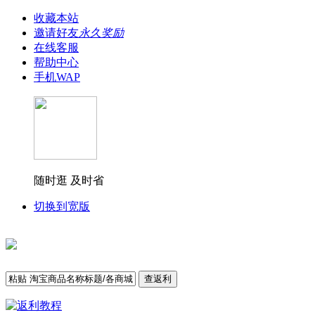
收藏本站
邀请好友
永久奖励
在线客服
帮助中心
手机WAP
随时逛 及时省
切换到宽版
查返利