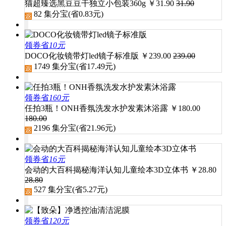
猫超臻选黑豆豆干独立小包装360g
￥
31.90
31.90
82
集分宝(省
0.83
元)
领券省
10元
DOCO化妆镜带灯led镜子标准版
￥
239.00
239.00
1749
集分宝(省
17.49
元)
领券省
160元
任拍3瓶！ONH香氛洗发水护发素沐浴露
￥
180.00
180.00
2196
集分宝(省
21.96
元)
领券省
16元
会动的大百科揭秘海洋认知儿童绘本3D立体书
￥
28.80
28.80
527
集分宝(省
5.27
元)
领券省
120元