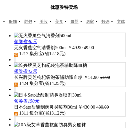
优惠券特卖场
服饰
鞋包
美妆
美食
母婴
居家
数码
文体
领券省
40元
无火香薰空气清香剂500ml
￥
49.90
49.90
1217
集分宝(省
12.18
元)
领券省
42元
长兴牌灵芝枸杞袋泡茶辅助降血糖
￥
51.90
51.90
1424
集分宝(省
14.25
元)
领券省
150元
日本Sato盐酸制药鼻炎喷剂30ml
￥
430.00
430.00
1311
集分宝(省
13.12
元)