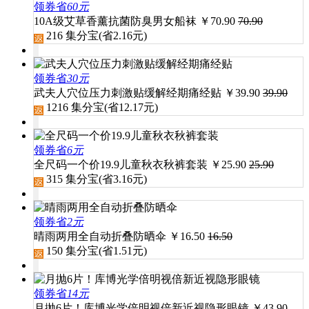
领券省
60元
10A级艾草香薰抗菌防臭男女船袜
￥
70.90
70.90
216
集分宝(省
2.16
元)
领券省
30元
武夫人穴位压力刺激贴缓解经期痛经贴
￥
39.90
39.90
1216
集分宝(省
12.17
元)
领券省
6元
全尺码一个价19.9儿童秋衣秋裤套装
￥
25.90
25.90
315
集分宝(省
3.16
元)
领券省
2元
晴雨两用全自动折叠防晒伞
￥
16.50
16.50
150
集分宝(省
1.51
元)
领券省
14元
月抛6片！库博光学倍明视倍新近视隐形眼镜
￥
43.90