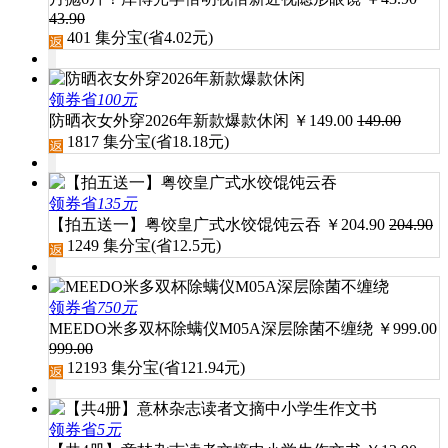
43.90
401
集分宝(省
4.02
元)
领券省
100元
防晒衣女外穿2026年新款爆款休闲
￥
149.00
149.00
1817
集分宝(省
18.18
元)
领券省
135元
【拍五送一】粤饺皇广式水饺馄饨云吞
￥
204.90
204.90
1249
集分宝(省
12.5
元)
领券省
750元
MEEDO米多双杯除螨仪M05A深层除菌不缠绕
￥
999.00
999.00
12193
集分宝(省
121.94
元)
领券省
5元