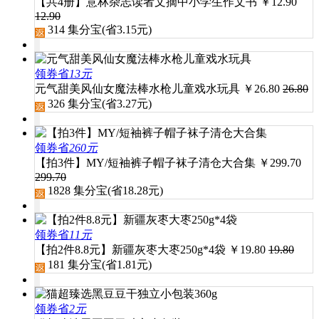
【共4册】意林杂志读者文摘中小学生作文书
￥
12.90
12.90
314
集分宝(省
3.15
元)
领券省
13元
元气甜美风仙女魔法棒水枪儿童戏水玩具
￥
26.80
26.80
326
集分宝(省
3.27
元)
领券省
260元
【拍3件】MY/短袖裤子帽子袜子清仓大合集
￥
299.70
299.70
1828
集分宝(省
18.28
元)
领券省
11元
【拍2件8.8元】新疆灰枣大枣250g*4袋
￥
19.80
19.80
181
集分宝(省
1.81
元)
领券省
2元