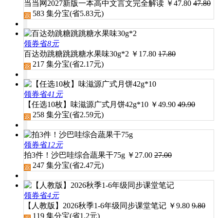
当当网2027新版一本高中文言文完全解读
￥
47.80
47.80
583
集分宝(省
5.83
元)
领券省
8元
百达劲跳糖跳跳糖水果味30g*2
￥
17.80
17.80
217
集分宝(省
2.17
元)
领券省
41元
【任选10枚】味滋源广式月饼42g*10
￥
49.90
49.90
258
集分宝(省
2.59
元)
领券省
12元
拍3件！沙巴哇综合蔬果干75g
￥
27.00
27.00
247
集分宝(省
2.47
元)
领券省
4元
【人教版】2026秋季1-6年级同步课堂笔记
￥
9.80
9.80
119
集分宝(省
1.2
元)