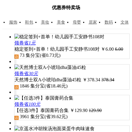
优惠券特卖场
服饰
鞋包
美妆
美食
母婴
居家
数码
文体
领券省
1元
稳定签到+首单！幼儿园手工安静书108对
￥
6.00
6.00
73
集分宝(省
0.73
元)
领券省
30元
天然博士双A小琥珀dha藻油45粒
￥
378.34
378.34
1846
集分宝(省
18.46
元)
领券省
100元
【任选3件】泰国膏药合集
￥
129.90
129.90
3961
集分宝(省
39.62
元)