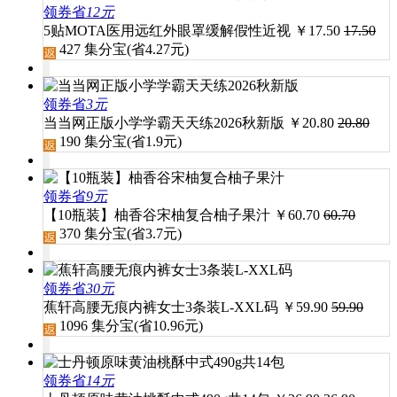
领券省
12元
5贴MOTA医用远红外眼罩缓解假性近视
￥
17.50
17.50
427
集分宝(省
4.27
元)
领券省
3元
当当网正版小学学霸天天练2026秋新版
￥
20.80
20.80
190
集分宝(省
1.9
元)
领券省
9元
【10瓶装】柚香谷宋柚复合柚子果汁
￥
60.70
60.70
370
集分宝(省
3.7
元)
领券省
30元
蕉轩高腰无痕内裤女士3条装L-XXL码
￥
59.90
59.90
1096
集分宝(省
10.96
元)
领券省
14元