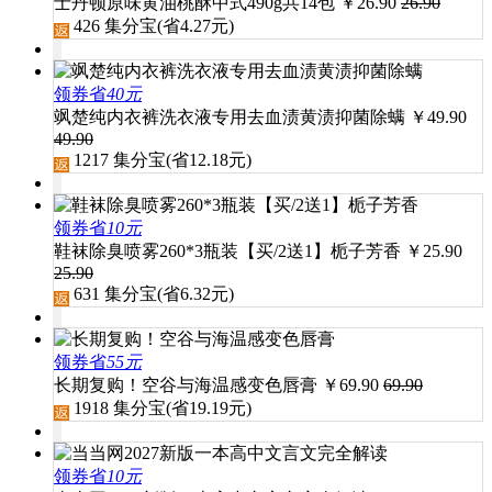
士丹顿原味黄油桃酥中式490g共14包
￥
26.90
26.90
426
集分宝(省
4.27
元)
领券省
40元
飒楚纯内衣裤洗衣液专用去血渍黄渍抑菌除螨
￥
49.90
49.90
1217
集分宝(省
12.18
元)
领券省
10元
鞋袜除臭喷雾260*3瓶装【买/2送1】栀子芳香
￥
25.90
25.90
631
集分宝(省
6.32
元)
领券省
55元
长期复购！空谷与海温感变色唇膏
￥
69.90
69.90
1918
集分宝(省
19.19
元)
领券省
10元