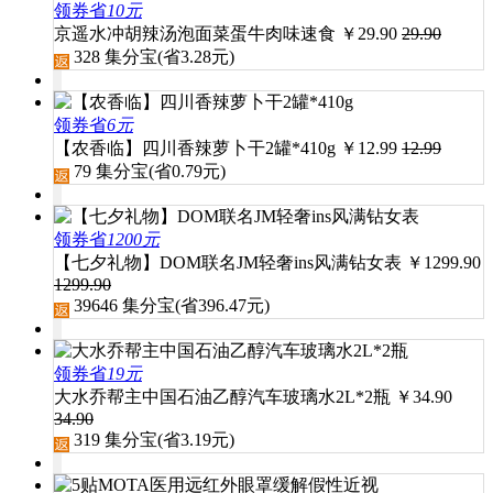
领券省
10元
京遥水冲胡辣汤泡面菜蛋牛肉味速食
￥
29.90
29.90
328
集分宝(省
3.28
元)
领券省
6元
【农香临】四川香辣萝卜干2罐*410g
￥
12.99
12.99
79
集分宝(省
0.79
元)
领券省
1200元
【七夕礼物】DOM联名JM轻奢ins风满钻女表
￥
1299.90
1299.90
39646
集分宝(省
396.47
元)
领券省
19元
大水乔帮主中国石油乙醇汽车玻璃水2L*2瓶
￥
34.90
34.90
319
集分宝(省
3.19
元)