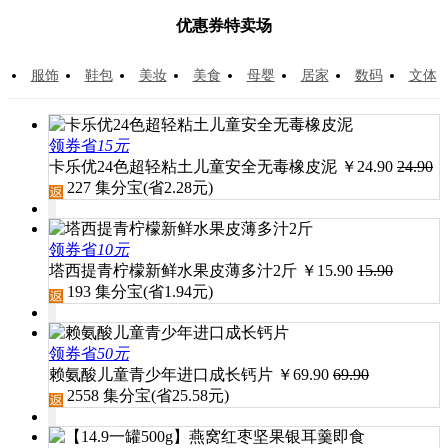
优惠券特卖场
服饰
鞋包
美妆
美食
母婴
居家
数码
文体
领券省
15元
卡乐优24色超轻粘土儿童安全无毒橡皮泥
￥
24.90
24.90
227
集分宝(省
2.28
元)
领券省
10元
塔西提青柠檬新鲜水果皮薄多汁2斤
￥
15.90
15.90
193
集分宝(省
1.94
元)
领券省
50元
赖氨酸儿童青少年进口成长钙片
￥
69.90
69.90
2558
集分宝(省
25.58
元)