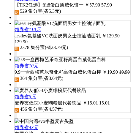
【TK2任选】ffit8蛋白质威化饼干
￥
57.90
57.90
529
集分宝(省
5.3
元)
领券省
110元
aesiley氨基酸VC洗面奶男女士控油洁面乳
￥
129.90
129.90
2378
集分宝(省
23.79
元)
领券省
10元
9.9一盒西梅芭乐奇亚籽高蛋白威化蛋白棒
￥
19.90
19.90
364
集分宝(省
3.64
元)
领券省
5元
麦养友低GI小麦糊粉层代餐饮品
￥
15.01
15.01
456
集分宝(省
4.57
元)
领券省
43元