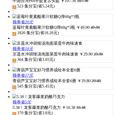
中国台湾evo半盔复古头盔
￥
107.36
107.36
523
集分宝(省
5.24
元)
领券省
20元
蓝莓叶黄素酯果汁软糖Q弹60g*3瓶
￥
49.90
49.90
1826
集分宝(省
18.26
元)
领券省
10元
京遥水冲胡辣汤泡面菜蛋牛肉味速食
￥
29.90
29.90
364
集分宝(省
3.65
元)
领券省
17元
青葫芦宝宝好习惯养成绘本全套6册
￥
29.80
29.80
545
集分宝(省
5.45
元)
领券省
5元
5.38！龙客爆浆奶酪巧克力
￥
10.38
10.38
379
集分宝(省
3.8
元)