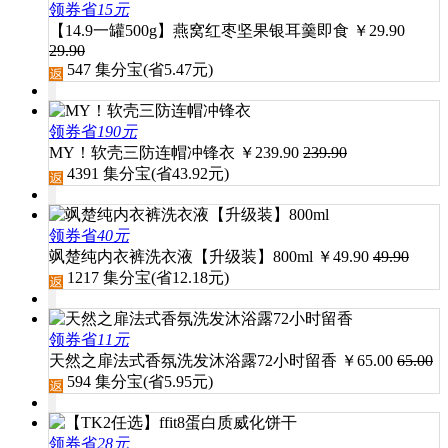
领券省
15元
【14.9一罐500g】燕窝红枣坚果银耳羹即食
￥
29.90
29.90
547
集分宝(省
5.47
元)
领券省
190元
MY！软壳三防连帽冲锋衣
￥
239.90
239.90
4391
集分宝(省
43.92
元)
领券省
40元
飒楚纯内衣裤洗衣液【升级装】800ml
￥
49.90
49.90
1217
集分宝(省
12.18
元)
领券省
11元
天然之扉法式香氛洗发沐浴露72小时留香
￥
65.00
65.00
594
集分宝(省
5.95
元)
领券省
28元