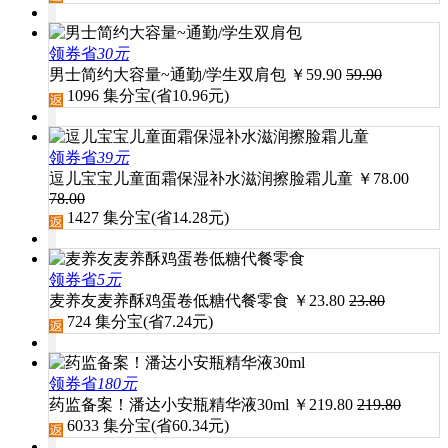
领券省
30元
男士简约大容量~通勤/学生双肩包
￥
59.90
59.90
1096
集分宝(省
10.96
元)
领券省
39元
逗儿宝宝儿童面霜保湿补水滋润擦脸霜儿童
￥
78.00
78.00
1427
集分宝(省
14.28
元)
领券省
5元
麦养友麦养酥鸡蛋卷低糖代餐零食
￥
23.80
23.80
724
集分宝(省
7.24
元)
领券省
180元
药监备案！潘达小安瓶精华液30ml
￥
219.80
219.80
6033
集分宝(省
60.34
元)