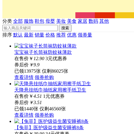
分类
全部
服饰
鞋包
母婴
美妆
美食
家居
数码
其他
搜索
排序
默认
最新
销量
价格
推荐
优惠
领券量
宝宝袜子长筒袜防蚊袜薄款
在售价
￥
12.90
3元优惠券
券后价
￥
9
.9
已领13975张
仅剩86025张
查看详情
领券抢购
天降悬挂纸巾抽纸家用擦手纸卫生
在售价
￥
4.51
1元优惠券
券后价
￥
3
.51
已领1440张
仅剩46560张
查看详情
领券抢购
【兔菲】医护级益生菌安睡裤8条
在售价
￥
39.90
34元优惠券