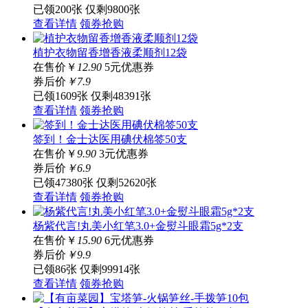
已领200张
仅剩9800张
查看详情
领券抢购
植护衣物留香增香液柔顺剂12袋
在售价
￥
12.90
5元优惠券
券后价
￥
7
.9
已领1609张
仅剩48391张
查看详情
领券抢购
签到！金士达医用碘伏棉签50支
在售价
￥
9.90
3元优惠券
券后价
￥
6
.9
已领47380张
仅剩52620张
查看详情
领券抢购
杨紫代言!丸美小红笔3.0+金熨斗眼霜5g*2支
在售价
￥
15.90
6元优惠券
券后价
￥
9
.9
已领86张
仅剩99914张
查看详情
领券抢购