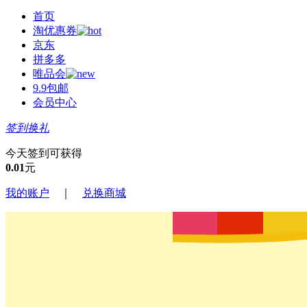
首页
淘优惠券
京东
拼多多
唯品会
9.9包邮
会员中心
签到换礼
今天签到可获得
0.01
元
我的账户
｜
兑换商城