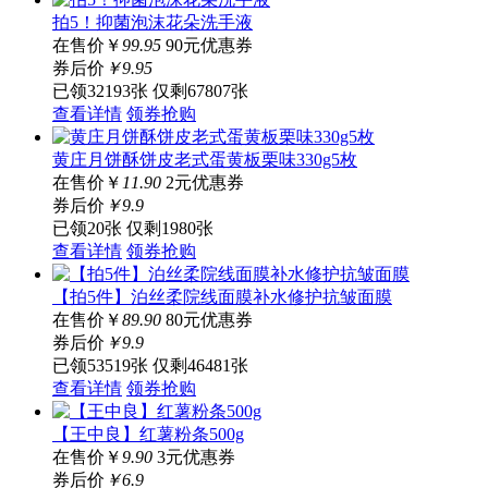
拍5！抑菌泡沫花朵洗手液
在售价
￥
99.95
90元优惠券
券后价
￥
9
.95
已领32193张
仅剩67807张
查看详情
领券抢购
黄庄月饼酥饼皮老式蛋黄板栗味330g5枚
在售价
￥
11.90
2元优惠券
券后价
￥
9
.9
已领20张
仅剩1980张
查看详情
领券抢购
【拍5件】泊丝柔院线面膜补水修护抗皱面膜
在售价
￥
89.90
80元优惠券
券后价
￥
9
.9
已领53519张
仅剩46481张
查看详情
领券抢购
【王中良】红薯粉条500g
在售价
￥
9.90
3元优惠券
券后价
￥
6
.9