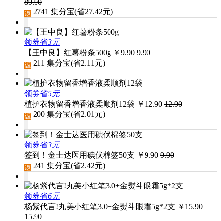
89.90
2741
集分宝(省
27.42
元)
领券省
3元
【王中良】红薯粉条500g
￥
9.90
9.90
211
集分宝(省
2.11
元)
领券省
5元
植护衣物留香增香液柔顺剂12袋
￥
12.90
12.90
200
集分宝(省
2.01
元)
领券省
3元
签到！金士达医用碘伏棉签50支
￥
9.90
9.90
241
集分宝(省
2.42
元)
领券省
6元
杨紫代言!丸美小红笔3.0+金熨斗眼霜5g*2支
￥
15.90
15.90