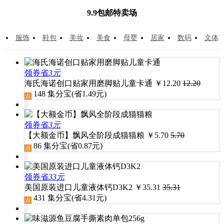
9.9包邮特卖场
服饰
鞋包
美妆
美食
母婴
居家
数码
文体
领券省
3元
海氏海诺创口贴家用磨脚贴儿童卡通
￥
12.20
12.20
148
集分宝(省
1.49
元)
领券省
3元
【大额金币】飘风全阶段成猫猫粮
￥
5.70
5.70
86
集分宝(省
0.87
元)
领券省
33元
美国原装进口儿童液体钙D3K2
￥
35.31
35.31
431
集分宝(省
4.31
元)