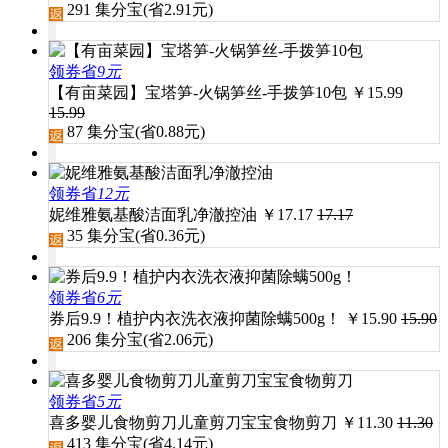
291
集分宝(省
2.91
元)
领券省
9元
【有亩菜园】宝塔笋-火锅笋丝-手拨笋10包
￥
15.99
15.99
87
集分宝(省
0.88
元)
领券省
12元
妮维雅氨基酸洁面乳净澈控油
￥
17.17
17.17
35
集分宝(省
0.36
元)
领券省
6元
券后9.9！植护内衣洗衣液抑菌除螨500g！
￥
15.90
15.90
206
集分宝(省
2.06
元)
领券省
5元
喜多婴儿食物剪刀儿童剪刀宝宝食物剪刀
￥
11.30
11.30
413
集分宝(省
4.14
元)