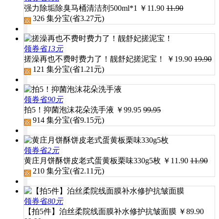
强力除垢除臭马桶清洁剂500ml*1
￥
11.90
11.90
326
集分宝(省
3.27
元)
领券省
13元
搓澡再也不费时费力了！靓舒妃搓泥宝！
￥
19.90
19.90
121
集分宝(省
1.21
元)
领券省
90元
拍5！抑菌泡沫花朵洗手液
￥
99.95
99.95
914
集分宝(省
9.15
元)
领券省
2元
黄庄月饼酥饼皮老式蛋黄板栗味330g5枚
￥
11.90
11.90
210
集分宝(省
2.11
元)
领券省
80元
【拍5件】泊丝柔院线面膜补水修护抗皱面膜
￥
89.90