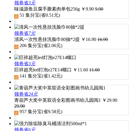
领券省
3元
味滋源鱼豆腐手撕素肉单包256g
￥
9.90
9.90
51
集分宝(省
0.51
元)
领券省
7元
清风一次性悬挂洗脸巾80抽*2提
￥
16.90
16.90
206
集分宝(省
2.06
元)
领券省
3元
巨祥超亮led灯泡e27E14螺口
￥
11.60
11.60
141
集分宝(省
1.42
元)
领券省
24元
青葫芦大奖中英双语全彩图画书幼儿园阅1
￥
29.90
29.90
957
集分宝(省
9.58
元)
领券省
6元