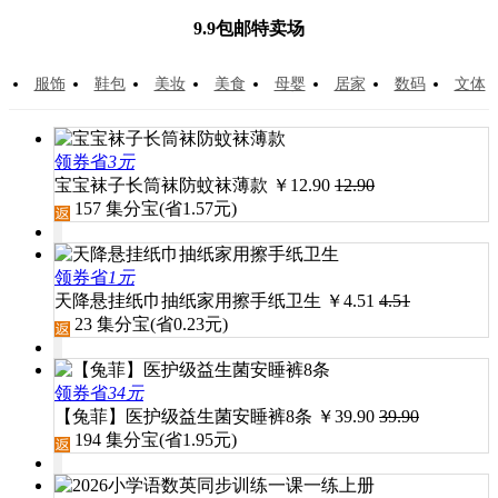
9.9包邮特卖场
服饰
鞋包
美妆
美食
母婴
居家
数码
文体
领券省
3元
宝宝袜子长筒袜防蚊袜薄款
￥
12.90
12.90
157
集分宝(省
1.57
元)
领券省
1元
天降悬挂纸巾抽纸家用擦手纸卫生
￥
4.51
4.51
23
集分宝(省
0.23
元)
领券省
34元
【兔菲】医护级益生菌安睡裤8条
￥
39.90
39.90
194
集分宝(省
1.95
元)