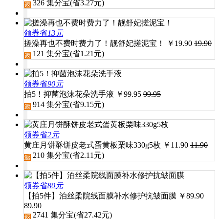
326
集分宝(省
3.27
元)
领券省
13元
搓澡再也不费时费力了！靓舒妃搓泥宝！
￥
19.90
19.90
121
集分宝(省
1.21
元)
领券省
90元
拍5！抑菌泡沫花朵洗手液
￥
99.95
99.95
914
集分宝(省
9.15
元)
领券省
2元
黄庄月饼酥饼皮老式蛋黄板栗味330g5枚
￥
11.90
11.90
210
集分宝(省
2.11
元)
领券省
80元
【拍5件】泊丝柔院线面膜补水修护抗皱面膜
￥
89.90
89.90
2741
集分宝(省
27.42
元)