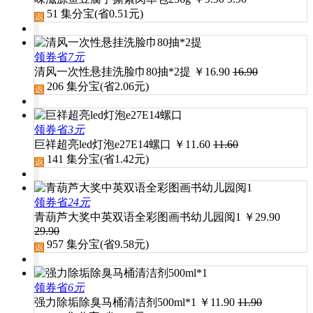
51
集分宝(省
0.51
元)
领券省
7元
清风一次性悬挂洗脸巾80抽*2提
￥
16.90
16.90
206
集分宝(省
2.06
元)
领券省
3元
巨祥超亮led灯泡e27E14螺口
￥
11.60
11.60
141
集分宝(省
1.42
元)
领券省
24元
青葫芦大奖中英双语全彩图画书幼儿园阅1
￥
29.90
29.90
957
集分宝(省
9.58
元)
领券省
6元
强力除垢除臭马桶清洁剂500ml*1
￥
11.90
11.90