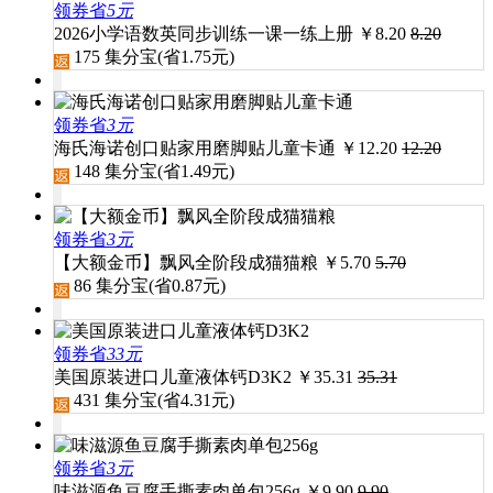
领券省
5元
2026小学语数英同步训练一课一练上册
￥
8.20
8.20
175
集分宝(省
1.75
元)
领券省
3元
海氏海诺创口贴家用磨脚贴儿童卡通
￥
12.20
12.20
148
集分宝(省
1.49
元)
领券省
3元
【大额金币】飘风全阶段成猫猫粮
￥
5.70
5.70
86
集分宝(省
0.87
元)
领券省
33元
美国原装进口儿童液体钙D3K2
￥
35.31
35.31
431
集分宝(省
4.31
元)
领券省
3元
味滋源鱼豆腐手撕素肉单包256g
￥
9.90
9.90