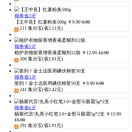
领券省
3元
【王中良】红薯粉条500g
￥
9.90
9.90
211
集分宝(省
2.11
元)
领券省
5元
植护衣物留香增香液柔顺剂12袋
￥
12.90
12.90
200
集分宝(省
2.01
元)
领券省
3元
签到！金士达医用碘伏棉签50支
￥
9.90
9.90
241
集分宝(省
2.42
元)
领券省
6元
杨紫代言!丸美小红笔3.0+金熨斗眼霜5g*2支
￥
15.90
15.90
291
集分宝(省
2.91
元)