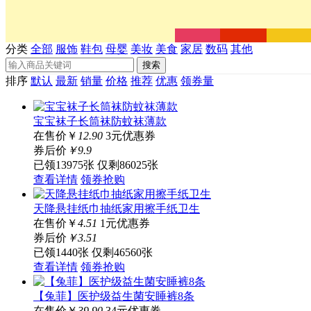
分类
全部
服饰
鞋包
母婴
美妆
美食
家居
数码
其他
搜索
排序
默认
最新
销量
价格
推荐
优惠
领券量
宝宝袜子长筒袜防蚊袜薄款
在售价
￥
12.90
3元优惠券
券后价
￥
9
.9
已领13975张
仅剩86025张
查看详情
领券抢购
天降悬挂纸巾抽纸家用擦手纸卫生
在售价
￥
4.51
1元优惠券
券后价
￥
3
.51
已领1440张
仅剩46560张
查看详情
领券抢购
【兔菲】医护级益生菌安睡裤8条
在售价
￥
39.90
34元优惠券