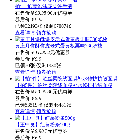
拍5！抑菌泡沫花朵洗手液
在售价
￥
99.95
90元优惠券
券后价
￥
9
.95
已领32193张
仅剩67807张
查看详情
领券抢购
黄庄月饼酥饼皮老式蛋黄板栗味330g5枚
在售价
￥
11.90
2元优惠券
券后价
￥
9
.9
已领20张
仅剩1980张
查看详情
领券抢购
【拍5件】泊丝柔院线面膜补水修护抗皱面膜
在售价
￥
89.90
80元优惠券
券后价
￥
9
.9
已领53519张
仅剩46481张
查看详情
领券抢购
【王中良】红薯粉条500g
在售价
￥
9.90
3元优惠券
券后价
￥
6
.9