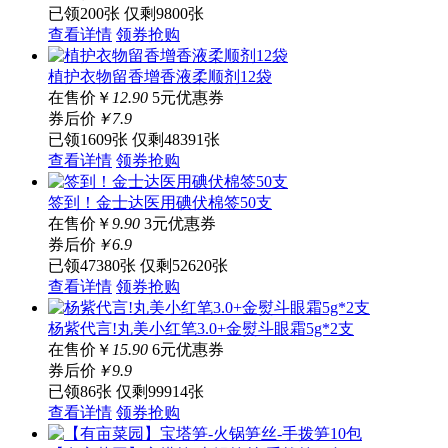
已领200张
仅剩9800张
查看详情
领券抢购
植护衣物留香增香液柔顺剂12袋
在售价
￥
12.90
5元优惠券
券后价
￥
7
.9
已领1609张
仅剩48391张
查看详情
领券抢购
签到！金士达医用碘伏棉签50支
在售价
￥
9.90
3元优惠券
券后价
￥
6
.9
已领47380张
仅剩52620张
查看详情
领券抢购
杨紫代言!丸美小红笔3.0+金熨斗眼霜5g*2支
在售价
￥
15.90
6元优惠券
券后价
￥
9
.9
已领86张
仅剩99914张
查看详情
领券抢购