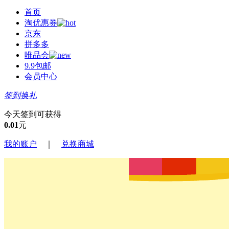
首页
淘优惠券
京东
拼多多
唯品会
9.9包邮
会员中心
签到换礼
今天签到可获得
0.01
元
我的账户
｜
兑换商城