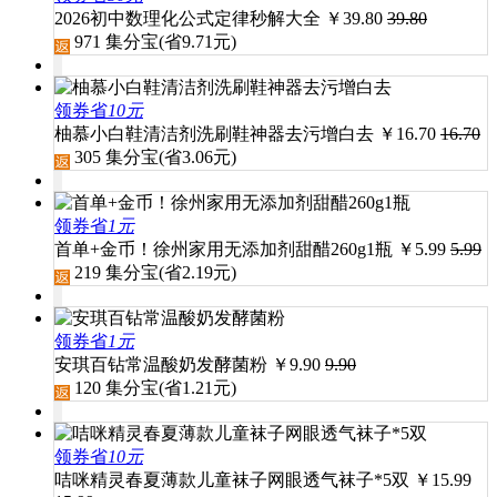
2026初中数理化公式定律秒解大全
￥
39.80
39.80
971
集分宝(省
9.71
元)
领券省
10元
柚慕小白鞋清洁剂洗刷鞋神器去污增白去
￥
16.70
16.70
305
集分宝(省
3.06
元)
领券省
1元
首单+金币！徐州家用无添加剂甜醋260g1瓶
￥
5.99
5.99
219
集分宝(省
2.19
元)
领券省
1元
安琪百钻常温酸奶发酵菌粉
￥
9.90
9.90
120
集分宝(省
1.21
元)
领券省
10元
咭咪精灵春夏薄款儿童袜子网眼透气袜子*5双
￥
15.99