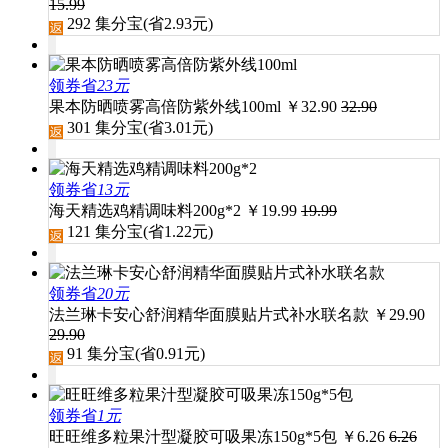
15.99
292
集分宝(省
2.93
元)
领券省
23元
果本防晒喷雾高倍防紫外线100ml
￥
32.90
32.90
301
集分宝(省
3.01
元)
领券省
13元
海天精选鸡精调味料200g*2
￥
19.99
19.99
121
集分宝(省
1.22
元)
领券省
20元
法兰琳卡安心舒润精华面膜贴片式补水联名款
￥
29.90
29.90
91
集分宝(省
0.91
元)
领券省
1元
旺旺维多粒果汁型凝胶可吸果冻150g*5包
￥
6.26
6.26