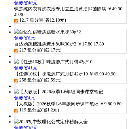
领券省
40元
飒楚纯内衣裤洗衣液专用去血渍黄渍抑菌除螨
￥
49.90
49.90
1217
集分宝(省
12.18
元)
领券省
8元
百达劲跳糖跳跳糖水果味30g*2
￥
17.80
17.80
217
集分宝(省
2.17
元)
领券省
41元
【任选10枚】味滋源广式月饼42g*10
￥
49.90
49.90
258
集分宝(省
2.59
元)
领券省
4元
【人教版】2026秋季1-6年级同步课堂笔记
￥
9.80
9.80
119
集分宝(省
1.2
元)
领券省
30元