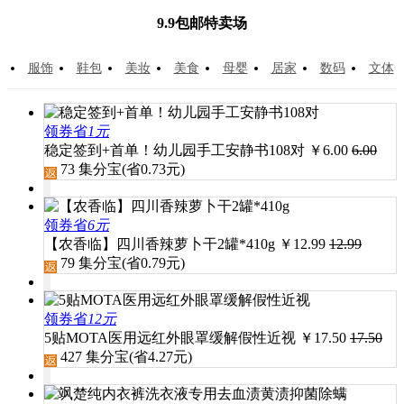
9.9包邮特卖场
服饰
鞋包
美妆
美食
母婴
居家
数码
文体
领券省
1元
稳定签到+首单！幼儿园手工安静书108对
￥
6.00
6.00
73
集分宝(省
0.73
元)
领券省
6元
【农香临】四川香辣萝卜干2罐*410g
￥
12.99
12.99
79
集分宝(省
0.79
元)
领券省
12元
5贴MOTA医用远红外眼罩缓解假性近视
￥
17.50
17.50
427
集分宝(省
4.27
元)