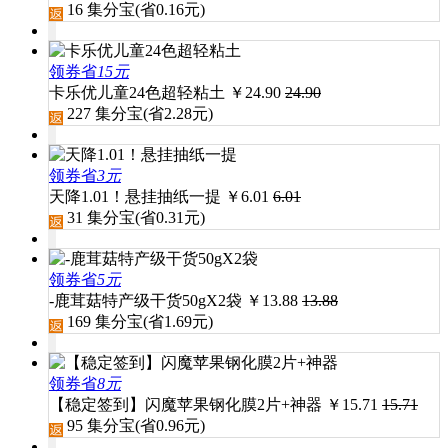
16
集分宝(省
0.16
元)
领券省
15元
卡乐优儿童24色超轻粘土
￥
24.90
24.90
227
集分宝(省
2.28
元)
领券省
3元
天降1.01！悬挂抽纸一提
￥
6.01
6.01
31
集分宝(省
0.31
元)
领券省
5元
-鹿茸菇特产级干货50gX2袋
￥
13.88
13.88
169
集分宝(省
1.69
元)
领券省
8元
【稳定签到】闪魔苹果钢化膜2片+神器
￥
15.71
15.71
95
集分宝(省
0.96
元)