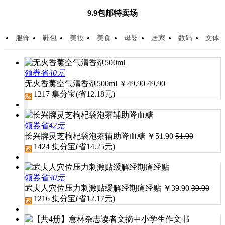
9.9包邮特卖场
服饰
鞋包
美妆
美食
母婴
居家
数码
文体
领券省
40元
无火香薰空气清香剂500ml
￥
49.90
49.90
1217
集分宝(省
12.18
元)
领券省
42元
长兴牌灵芝枸杞袋泡茶辅助降血糖
￥
51.90
51.90
1424
集分宝(省
14.25
元)
领券省
30元
武夫人穴位压力刺激贴缓解经期痛经贴
￥
39.90
39.90
1216
集分宝(省
12.17
元)