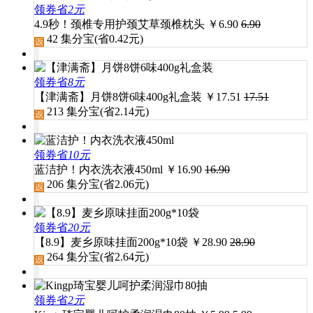
领券省
2元
4.9秒！颈椎专用护颈艾草颈椎枕头
￥
6.90
6.90
42
集分宝(省
0.42
元)
领券省
8元
【津满斋】月饼8饼6味400g礼盒装
￥
17.51
17.51
213
集分宝(省
2.14
元)
领券省
10元
蓝洁护！内衣洗衣液450ml
￥
16.90
16.90
206
集分宝(省
2.06
元)
领券省
20元
【8.9】麦乡原味挂面200g*10袋
￥
28.90
28.90
264
集分宝(省
2.64
元)
领券省
2元