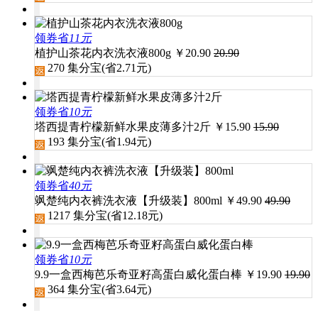
领券省
11元
植护山茶花内衣洗衣液800g
￥
20.90
20.90
270
集分宝(省
2.71
元)
领券省
10元
塔西提青柠檬新鲜水果皮薄多汁2斤
￥
15.90
15.90
193
集分宝(省
1.94
元)
领券省
40元
飒楚纯内衣裤洗衣液【升级装】800ml
￥
49.90
49.90
1217
集分宝(省
12.18
元)
领券省
10元
9.9一盒西梅芭乐奇亚籽高蛋白威化蛋白棒
￥
19.90
19.90
364
集分宝(省
3.64
元)