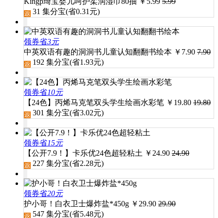
Kingp琦宝婴儿呵护柔润湿巾80抽
￥
5.99
5.99
31
集分宝(省
0.31
元)
领券省
3元
中英双语有趣的洞洞书儿童认知翻翻书绘本
￥
7.90
7.90
192
集分宝(省
1.93
元)
领券省
10元
【24色】丙烯马克笔双头学生绘画水彩笔
￥
19.80
19.80
301
集分宝(省
3.02
元)
领券省
15元
【公开7.9！】卡乐优24色超轻粘土
￥
24.90
24.90
227
集分宝(省
2.28
元)
领券省
20元
护小哥！白衣卫士爆炸盐*450g
￥
29.90
29.90
547
集分宝(省
5.48
元)