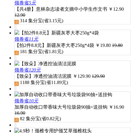
领券省
5元
【共4册】意林杂志读者文摘中小学生作文书
￥
12.90
12.90
314
集分宝(省
3.15
元)
领券省
11元
【拍2件8.8元】新疆灰枣大枣250g*4袋
￥
19.80
19.80
181
集分宝(省
1.81
元)
领券省
120元
【致朵】净透控油清洁泥膜
￥
129.90
129.90
1188
集分宝(省
11.89
元)
领券省
10元
加厚自动收口带香味大号垃圾袋90抽+送挂钩
￥
16.90
16.90
82
集分宝(省
0.82
元)